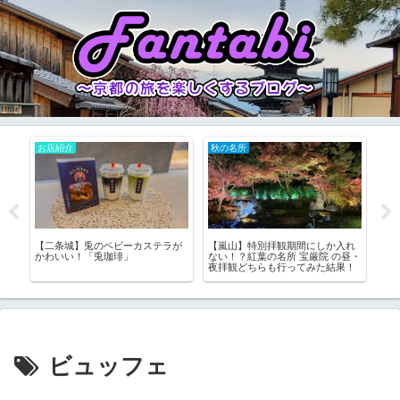
お店紹介
秋の名所
お
至
【二条城】兎のベビーカステラが
【嵐山】特別拝観期間にしか入れ
【四
っ
かわいい！「兎珈琲」
ない！？紅葉の名所 宝厳院 の昼・
放題
夜拝観どちらも行ってみた結果！
「都
ビュッフェ