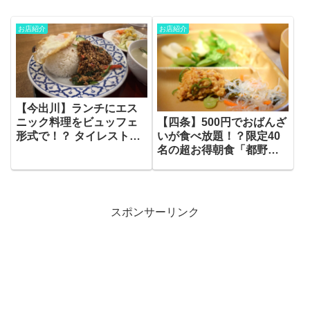
お店紹介
お店紹介
【今出川】ランチにエス
【四条】500円でおばんざ
ニック料理をビュッフェ
いが食べ放題！？限定40
形式で！？ タイレストラ
名の超お得朝食「都野菜
ン イーサン
賀茂 烏丸店」
スポンサーリンク