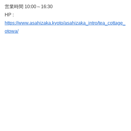
営業時間 10:00～16:30
HP :
https://www.asahizaka.kyoto/asahizaka_intro/tea_cottage_
otowa/