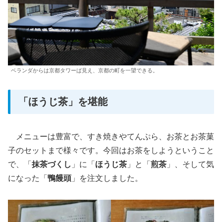
ベランダからは京都タワーば見え、京都の町を一望できる。
「ほうじ茶」を堪能
メニューは豊富で、すき焼きやてんぷら、お茶とお茶菓
子のセットまで様々です。今回はお茶をしようということ
で、「
抹茶づくし
」に「
ほうじ茶
」と「
煎茶
」、そして気
になった「
鴨饅頭
」を注文しました。