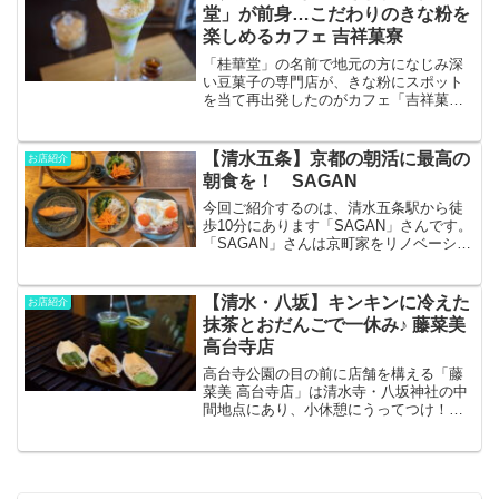
年）に建てられた江戸...
堂」が前身…こだわりのきな粉を
楽しめるカフェ 吉祥菓寮
「桂華堂」の名前で地元の方になじみ深
い豆菓子の専門店が、きな粉にスポット
を当て再出発したのがカフェ「吉祥菓
寮」です。絶品きな粉スイーツを写真と
ともにご紹介！
【清水五条】京都の朝活に最高の
お店紹介
朝食を！ SAGAN
今回ご紹介するのは、清水五条駅から徒
歩10分にあります「SAGAN」さんです。
「SAGAN」さんは京町家をリノベーショ
ンした非常に開放感のあるカフェで、非
常に気持ちいい空間で食事を楽しむこと
ができます。今回その中でも朝食をおす
【清水・八坂】キンキンに冷えた
お店紹介
すめします！
抹茶とおだんごで一休み♪ 藤菜美
高台寺店
高台寺公園の目の前に店舗を構える「藤
菜美 高台寺店」は清水寺・八坂神社の中
間地点にあり、小休憩にうってつけ！み
たらし団子とわらび餅が美味しく、春に
は花見も楽しめるとあってぜひとも訪れ
ていただきたい一軒！