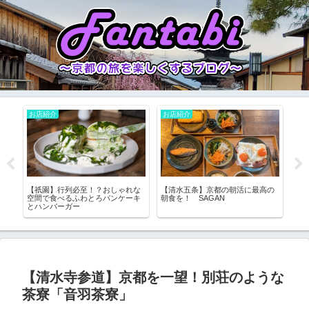
春の名所
お店紹介
秋
の
【祇園・八坂】夜桜で有名な円山
【四条】500円でおばんざいが食べ
【
公園♪早朝＆夜間、お花見を楽しむ
放題！？限定40名の超お得朝食
ない
なら…？
「都野菜 賀茂 烏丸店」
夜
【清水寺参道】京都を一望！別荘のような
茶寮「音羽茶寮」