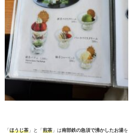
「
ほうじ茶
」と「
煎茶
」は
南部鉄の急須で沸かしたお湯
を