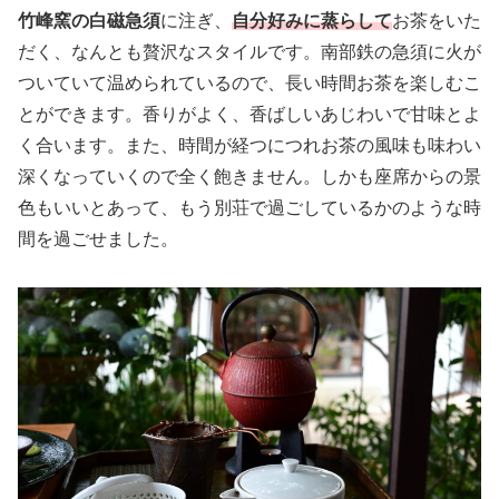
竹峰窯の白磁急須
に注ぎ、
自分好みに蒸らして
お茶をいた
だく、なんとも贅沢なスタイルです。南部鉄の急須に火が
ついていて温められているので、長い時間お茶を楽しむこ
とができます。香りがよく、香ばしいあじわいで甘味とよ
く合います。また、時間が経つにつれお茶の風味も味わい
深くなっていくので全く飽きません。しかも座席からの景
色もいいとあって、もう別荘で過ごしているかのような時
間を過ごせました。