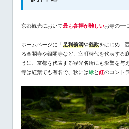
京都観光において
最も参拝が難しい
お寺の一
ホームページに「
足利義満
や
義政
をはじめ、
る金閣寺や銀閣寺など、室町時代を代表する
うに、京都を代表する観光名所にも影響を与
寺は紅葉でも有名で、秋には
緑
と
紅
のコント