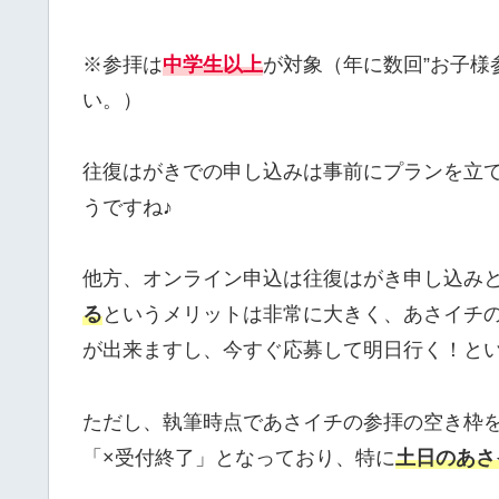
※参拝は
中学生以上
が対象（年に数回”お子様
い。）
往復はがきでの申し込みは事前にプランを立
うですね♪
他方、オンライン申込は往復はがき申し込み
る
というメリットは非常に大きく、あさイチ
が出来ますし、今すぐ応募して明日行く！と
ただし、執筆時点であさイチの参拝の空き枠
「×受付終了」となっており、特に
土日のあさ