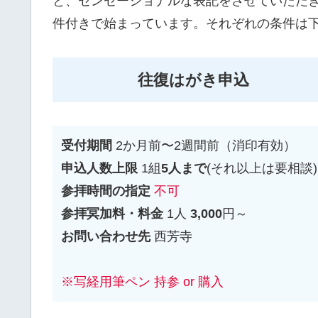
と、センセーショナルな表記をさせていただき
件付きで始まっています。それぞれの条件は
往復はがき申込
受付期間
2か月前〜2週間前（消印有効）
申込人数上限
1組
5人まで
(それ以上は要相談)
参拝時間の指定
不可
参拝冥加料・料金
1人
3,000
円～
お問い合わせ先
西芳寺
※写経用筆ペン 持参 or 購入