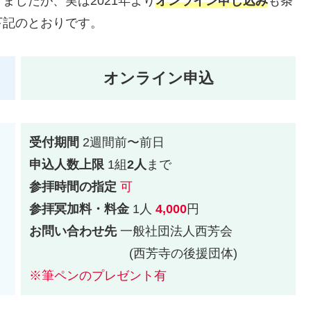
ましたが、実は2021年より
オンライン申し込み
も条
下記のとおりです。
オンライン申込
受付期間
2週間前〜前日
申込人数上限
1組
2人
まで
参拝時間の指定
可
参拝冥加料・料金
1人
4,000
円
お問い合わせ先
一般社団法人西芳会
(西芳寺の後援団体)
※筆ペンのプレゼント有