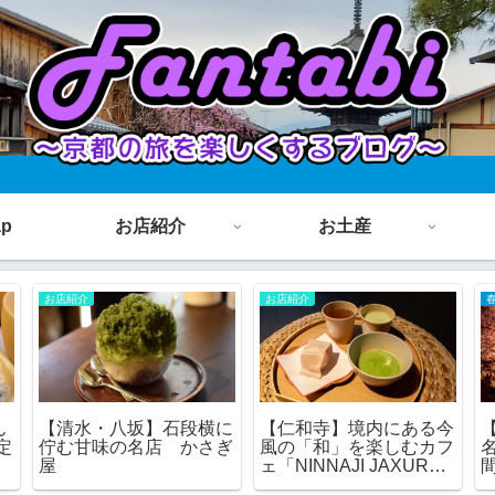
ap
お店紹介
お土産
お店紹介
お店紹介
に
【清水五条】京都の朝活
【伏見稲荷】朝活で覚え
の
に最高の朝食を！
ておきたいお庭の見える
拝
SAGAN
カフェ cafe ゆるり
結