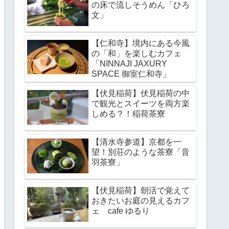
の床で流しそうめん「ひろ
文」
【仁和寺】境内にある今風
の「和」を楽しむカフェ
「NINNAJI JAXURY
SPACE 御室仁和寺」
【伏見稲荷】伏見稲荷の中
で観光とスイーツを両方楽
しめる？！稲荷茶寮
【清水寺参道】京都を一
望！別荘のような茶寮「音
羽茶寮」
【伏見稲荷】朝活で覚えて
おきたいお庭の見えるカフ
ェ cafe ゆるり