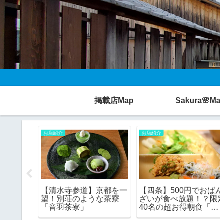
掲載店Map
Sakura🌸M
お店紹介
秋の名所
7時から
【嵐山】指定文化財の古
【嵐山】特別拝観期間
の絶品ラ
民家を改装したカフェで
しか入れない！？紅葉
「貝だし
いただく「抹茶のフレン
名所 宝厳院 の昼・夜
チトースト」♪
観どちらも行ってみた