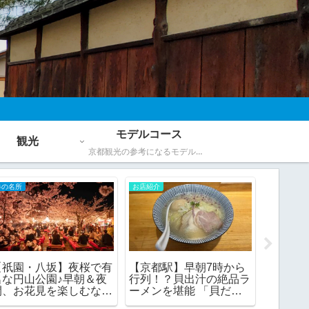
モデルコース
観光
京都観光の参考になるモデルコース
お店紹介
春の名所
お店紹介
【二条城】兎のベビーカ
【清水】お花見時期は激
【祇園
ステラがかわいい！「兎
混み必至の清水寺！桜を
しゃれ
珈琲」
堪能できる裏技って！？
わとろ
バーガ