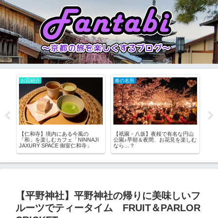
お店紹介
お店紹介
有名な円山
【貴船・鞍馬】贅沢！貴船の床で
【四条】500円でおばんざいが食べ
見を楽しむ
流しそうめん「ひろ文」
放題！？限定40名の超お得朝食
「都野菜 賀茂 烏丸店」
【平野神社】平野神社の帰りに美味しいフ
ルーツでティータイム FRUIT＆PARLOR