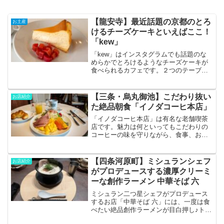
【龍安寺】最近話題の京都のとろ
お土産
けるチーズケーキといえばここ！
「kew」
「kew」はインスタグラムでも話題のな
めらかでとろけるようなチーズケーキが
食べられるカフェです。２つのテーブル
とカウンター７席のお店のため、カフェ
利用は事前予約が必要で、特に土日の予
約がとっても難しい！しかし、今回は運
【三条・烏丸御池】こだわり抜い
お店紹介
よくいただけることになりましたので、
た絶品朝食「イノダコーヒ本店」
さっそく見ていきましょう！
「イノダコーヒ本店」は有名な老舗喫茶
店です。魅力は何といってもこだわりの
コーヒーの味を守りながら、食事、お店
の空間、雰囲気まで細部にまでこだわ
り、続けているところです。戦後から地
元に愛される喫茶店であるのも頷けま
【四条河原町】ミシュランシェフ
お店紹介
す。そんなイノダコーヒ本店に実際に行
がプロデュースする濃厚クリーミ
って食してきましたので、気になる方は
ーな創作ラーメン 中華そば 六
ご覧ください。
ミシュラン二つ星シェフがプロデュース
するお店「中華そば 六」には、一度は食
べたい絶品創作ラーメンが目白押し♪トリ
ュフを使った超贅沢な中華そば、濃厚ク