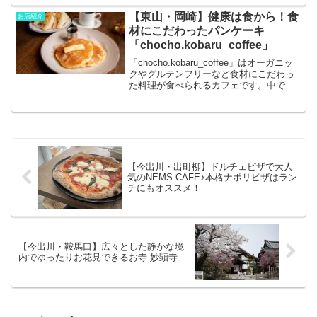
リーミーな鶏白湯そば、そして中華そば
と一緒に食べたい鴨肉そぼろ丼をご紹
【東山・岡崎】健康は食から！食
お店紹介
介！
材にこだわったパンケーキ
「chocho.kobaru_coffee」
「chocho.kobaru_coffee」はオーガニッ
クやグルテンフリーなど食材にこだわっ
た料理が食べられるカフェです。中でも
人気のパンケーキは、なんとグルテンフ
リーというなんとも夢のようなパンケー
キで、これが焼きたてで出てくるので絶
品！今回はそんなパンケーキを食べに訪
れてみましたので、気になる方はご覧く
ださい！
【今出川・出町柳】ドルチェピザで大人
気のNEMS CAFE♪本格ナポリピザはラン
チにもオススメ！
【今出川・鞍馬口】広々とした静かな境
内でゆったりお花見できるお寺 妙顕寺