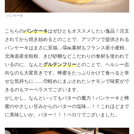
パンケーキ
こちらの
パンケーキ
はぜひともオススメしたい逸品！注文
されてから焼き始めるとのことで、アツアツで提供される
パンケーキはまさに至福…🤤🙏素材もフランス産小麦粉、
北海道産全粒粉、きび砂糖などこだわりの食材を使われて
いるのに、なんと
グルテンフリー
とのことで、ヘルシー志
向なのも大変良きです。蜂蜜をたっぷりかけて食べると幸
せな気持ちに……🥺軽めにまぶされたシナモンで味変がで
きるのもマーベラスでございます。
がしかし、なんといってもバターの魔力！パンケーキと蜂
蜜のやさしい甘みからのバターの塩味…！！これほどまで
に美味しいか、バター！！！ペロリでございました。