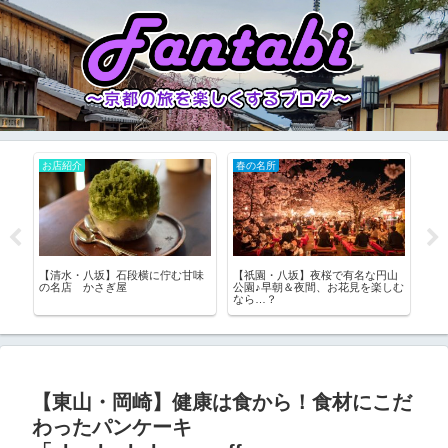
お店紹介
お店紹介
お
山
【二条城】兎のベビーカステラが
【烏丸御池】SNS映え必至！花の
【
しむ
かわいい！「兎珈琲」
形をした餡が美しい”アイスブー
流
ケ”♪ (THISIS)SHIZEN
【東山・岡崎】健康は食から！食材にこだ
わったパンケーキ