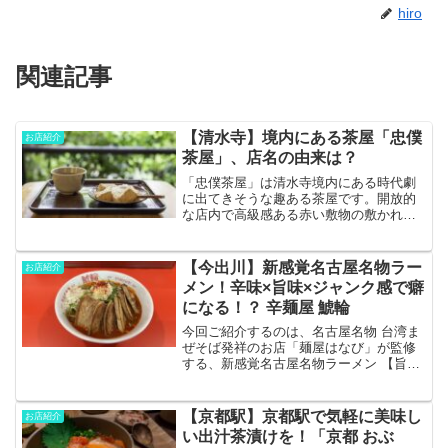
hiro
関連記事
【清水寺】境内にある茶屋「忠僕
お店紹介
茶屋」、店名の由来は？
「忠僕茶屋」は清水寺境内にある時代劇
に出てきそうな趣ある茶屋です。開放的
な店内で高級感ある赤い敷物の敷かれた
座席で食べる「わらび餅」はきな粉の甘
さが絶妙で一緒に出される芳醇な香りの
ほうじ茶とぴったりでした。気になる詳
【今出川】新感覚名古屋名物ラー
お店紹介
細はこちらから！
メン！辛味×旨味×ジャンク感で癖
になる！？ 辛麺屋 鯱輪
今回ご紹介するのは、名古屋名物 台湾ま
ぜそば発祥のお店「麺屋はなび」が監修
する、新感覚名古屋名物ラーメン 【旨辛
にんにくラーメン】が食べられるお店
「辛麺屋 鯱輪」さんです！「ジャンク系
の色物系ラーメン」を自称するだけあっ
【京都駅】京都駅で気軽に美味し
お店紹介
てジャンク系らしいガ...
い出汁茶漬けを！「京都 おぶ