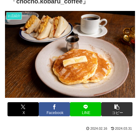
「chocho.kobaru_coffee」
お店紹介
X
Facebook
LINE
コピー
2024.02.16
2024.03.31