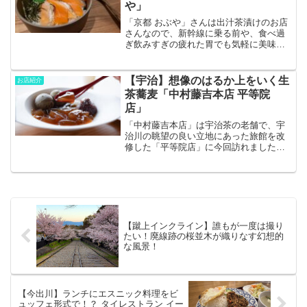
や」
「京都 おぶや」さんは出汁茶漬けのお店
さんなので、新幹線に乗る前や、食べ過
ぎ飲みすぎの疲れた胃でも気軽に美味し
くいただけます。美味しい出汁茶漬けを
気軽に楽しめますので、ぜひご覧くださ
い！！
【宇治】想像のはるか上をいく生
お店紹介
茶蕎麦「中村藤吉本店 平等院
店」
「中村藤吉本店」は宇治茶の老舗で、宇
治川の眺望の良い立地にあった旅館を改
修した「平等院店」に今回訪れました。
で、そこで食べた生茶蕎麦が想像のはる
か上を行く絶品メニューだったんです！
気になる方は記事をチェック！文化庁が
選定する重要文化的景観にも選ばれた店
舗をさっそく見ていきましょう！
【蹴上インクライン】誰もが一度は撮り
たい！廃線跡の桜並木が織りなす幻想的
な風景！
【今出川】ランチにエスニック料理をビ
ュッフェ形式で！？ タイレストラン イー