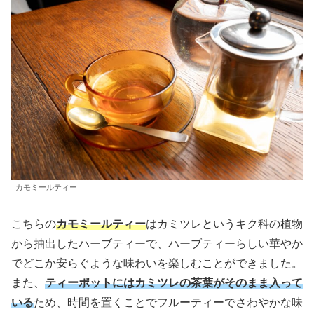
カモミールティー
こちらの
カモミールティー
はカミツレというキク科の植物
から抽出したハーブティーで、ハーブティーらしい華やか
でどこか安らぐような味わいを楽しむことができました。
また、
ティーポットにはカミツレの茶葉がそのまま入って
いる
ため、時間を置くことでフルーティーでさわやかな味