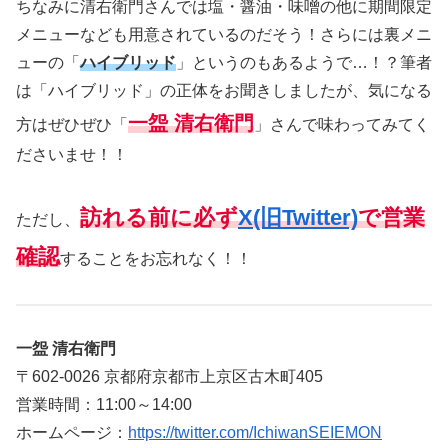
ちなみに清右衛門さんでは塩・醤油・味噌の他に期間限定
メニューなども用意されているのだそう！さらには裏メニ
ューの「
ハイブリッド
」というのもあるようで…！？筆者
は「ハイブリッド」の正体をお聞きしましたが、気になる
一盌 清右衛門
方はぜひぜひ「
」さんで味わってみてく
ださいませ！！
訪れる前に必ず
X(旧Twitter)
で営業
ただし、
確認
することをお忘れなく！！
一盌 清右衛門
〒602-0026 京都府京都市上京区古木町405
営業時間：11:00～14:00
ホームページ：
https://twitter.com/IchiwanSEIEMON