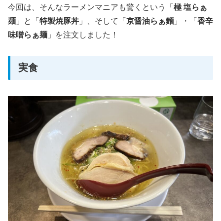
今回は、そんなラーメンマニアも驚くという「
極 塩らぁ
麺
」と「
特製焼豚丼
」、そして「
京醤油らぁ麵
」・「
香辛
味噌らぁ麺
」を注文しました！
実食