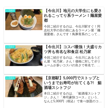
【今出川】地元の大学生にも愛さ
お店紹介
れるこってり系ラーメン！麺屋愛
都
今回ご紹介するのは、今出川駅すぐ！同
志社大学の目の前にあるラーメン屋「麺
屋愛都」さんです！鳥豚骨系のこってり
スープと大ボリュームのセットで食欲旺
盛な学生の強い味方！立地柄、京都御所
を観光したあとに行くのも良いかも…？
【今出川】コスパ最強！大盛りカ
お店紹介
早速見ていきましょう！ア...
ツ丼も有名な和食店 松乃家
今回ご紹介するのは、今出川にあるうど
ん屋「松乃家」さん！価格に対してボリ
ュームが多いコスパの良さで有名で、行
列のできる人気店です！そんな松乃家さ
んの名物は実は「かつ丼」！サクサクで
分厚いカツにたまごを載せるスタイル
【京都駅】5,000円でストップと
お店紹介
で、カツはサクサク派という...
いうまでお寿司が出てくる?! 鮨
酒場スシトフジ
本日ご紹介するのは、「鮨酒場スシトフ
ジ」さん！「寿司豪快コース」という、
なんと5,000円（税込）で食べ放題のコー
スがあり、アクセス、内容を考慮する