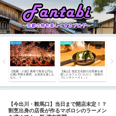
お店紹介
春の名所
お
改
【京都駅】早朝7時から行列！？貝
【清水】お花見時期は激混み必至
【
の
出汁の絶品ラーメンを堪能 「貝だ
の清水寺！桜を堪能できる裏技っ
「和
し麺きた田」
て！？
JA
【今出川・鞍馬口】当日まで開店未定！？
割烹出身の店長が作るマボロシのラーメン