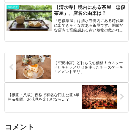
と、コスパ最強レベルですので、ぜひ、
ご覧ください！
【清水寺】境内にある茶屋「忠僕
お店紹介
茶屋」、店名の由来は？
「忠僕茶屋」は清水寺境内にある時代劇
に出てきそうな趣ある茶屋です。開放的
な店内で高級感ある赤い敷物の敷かれた
座席で食べる「わらび餅」はきな粉の甘
さが絶妙で一緒に出される芳醇な香りの
ほうじ茶とぴったりでした。気になる詳
細はこちらから！
【平安神宮】どれも良心価格！カスター
ドとキャラメリゼを使ったチーズケーキ
「メメントモリ」
【祇園・八坂】夜桜で有名な円山公園♪早
朝＆夜間、お花見を楽しむなら…？
コメント