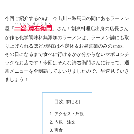
今回ご紹介するのは、今出川～鞍馬口の間にあるラーメン
いちわん せいえもん
一盌 清右衛門
屋「
」さん！割烹料理店出身の店長さん
が作る化学調味料無添加のラーメンは、ラーメン誌にも取
り上げられるほど♪現在は不定休＆お昼営業のみのため、
その日になるまで食べに行けるかが分からないマボロシチ
ックなお店です！今回はそんな清右衛門さんに行って、通
常メニューを全制覇してまいりましたので、早速見ていき
ましょう！
目次
アクセス・外観
内観・注文
実食