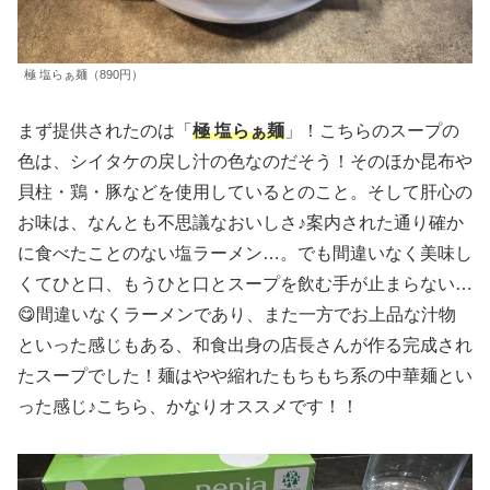
極 塩らぁ麺（890円）
まず提供されたのは「
極 塩らぁ麺
」！こちらのスープの
色は、シイタケの戻し汁の色なのだそう！そのほか昆布や
貝柱・鶏・豚などを使用しているとのこと。そして肝心の
お味は、なんとも不思議なおいしさ♪案内された通り確か
に食べたことのない塩ラーメン…。でも間違いなく美味し
くてひと口、もうひと口とスープを飲む手が止まらない…
😋間違いなくラーメンであり、また一方でお上品な汁物
といった感じもある、和食出身の店長さんが作る完成され
たスープでした！麺はやや縮れたもちもち系の中華麺とい
った感じ♪こちら、かなりオススメです！！