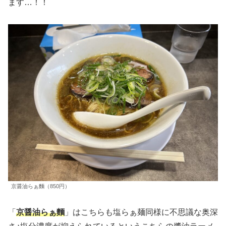
ます…！！
京醤油らぁ麵（850円）
「
京醤油らぁ麵
」はこちらも塩らぁ麺同様に不思議な奥深